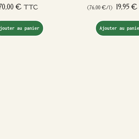
70,00
€
19,95
€
TTC
(76,00 €/l)
jouter au panier
Ajouter au pani