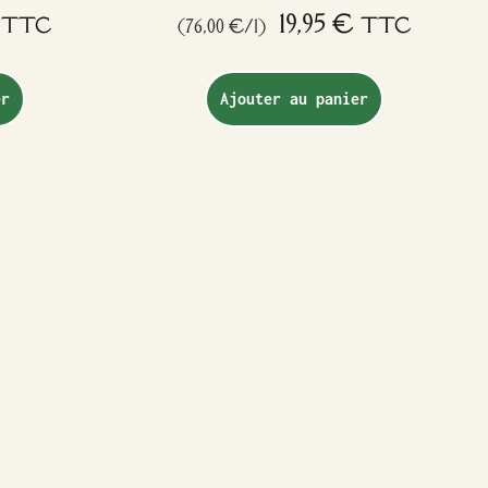
19,95
€
TTC
TTC
(76,00 €/l)
er
Ajouter au panier