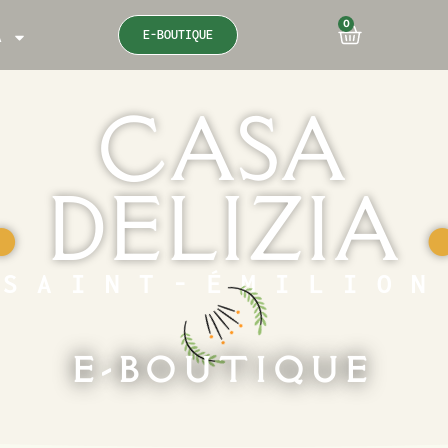
0
E-BOUTIQUE
A
CASA
DELIZIA
●
SAINT-ÉMILION
E-BOUTIQUE