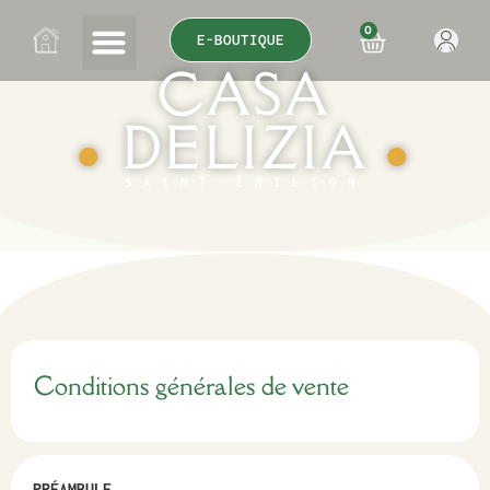
0
E-BOUTIQUE
CASA
DELIZIA
●
●
SAINT-ÉMILION
Conditions générales de vente
PRÉAMBULE