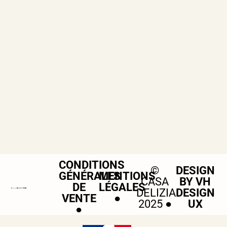
CONDITIONS
©
DESIGN
GÉNÉRALES
MENTIONS
CASA
BY VH
DE
LÉGALES
DELIZIA
DESIGN
VENTE
●
2025 ●
UX
●