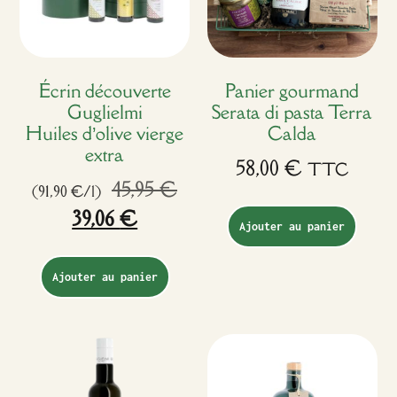
Écrin découverte
Panier gourmand
Guglielmi
Serata di pasta Terra
Huiles d’olive vierge
Calda
extra
58,00
€
TTC
45,95
€
(91,90 €/l)
39,06
€
Ajouter au panier
Ajouter au panier