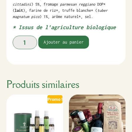
cittadini
) 5%, fromage
parmesan reggiano
DOP*
(
lait
), farine de riz*, truffe blanche* (
tuber
magnatum pico
) 1%, arôme naturel*, sel.
* Issus de l’agriculture biologique
Ajouter au panier
Produits similaires
Promo !