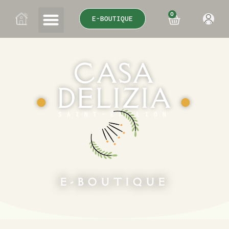
0
E-BOUTIQUE
CASA
DELIZIA
●
●
SAINT-ÉMILION
E-BOUTIQUE