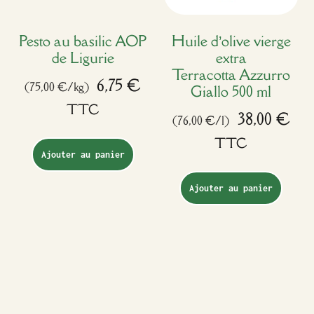
Pesto au basilic AOP
Huile d’olive vierge
de Ligurie
extra
Terracotta Azzurro
6,75
€
(75,00 €/kg)
Giallo 500 ml
TTC
38,00
€
(76,00 €/l)
TTC
Ajouter au panier
Ajouter au panier