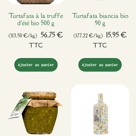
Turtafata à la truffe
Turtafata biancia bio
d’été bio 500 g
90 g
56,75
€
15,95
€
(113,50 €/kg)
(177,22 €/kg)
TTC
TTC
Ajouter au panier
Ajouter au panier