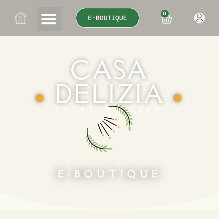
0
E-BOUTIQUE
CASA
DELIZIA
●
●
SAINT-ÉMILION
E-BOUTIQUE