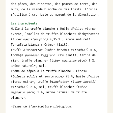
des pâtes, des risottos, des pommes de terre, des
œufs, de la viande blanche ou des toasts. L’huile
s’utilise à cru juste au moment de la dégustation.
Les ingrédients
Huile à la truffe blanche
:
Huile d’olive vierge
extra*, lamelles de truffes blanches* déshydratées
(t
uber magnatum p
ico) 0,35 % , arôme naturel*.
Tartufata bianca :
Crème* (
lait
),
truffe
bianchetto
* (t
uber borchii
vittadini
) 5 %,
fromage
parmesan Reggiano
DOP* (
lait
), farine de
riz*, truffe blanche* (t
uber magnatum
pico) 1 %,
arôme naturel*, sel.
Crème de cèpes à la truffe blanche :
Cèpes*
(
boletus edulis
et son groupe) 75 %, huile d’olive
vierge extra*, truffe
bianchetto
* (t
uber borchii
vittadini
) 2 %, sel, truffe blanche* (t
uber
magnatum p
ico) 1 %, arôme naturel de truffe
blanche*.
*Issus de l’agriculture biologique.