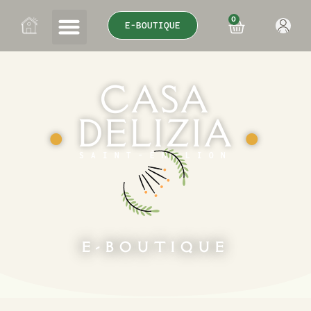
0
E-BOUTIQUE
CASA
DELIZIA
●
●
SAINT-ÉMILION
E-BOUTIQUE