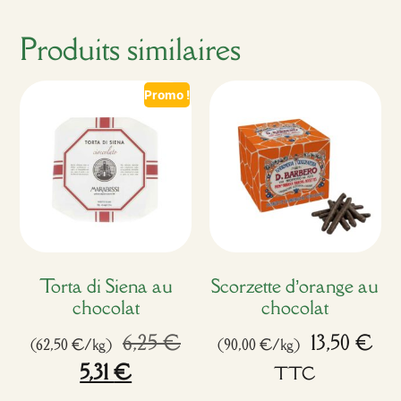
Produits similaires
Promo !
Torta di Siena au
Scorzette d’orange au
chocolat
chocolat
6,25
€
13,50
€
(62,50 €/kg)
(90,00 €/kg)
5,31
€
TTC