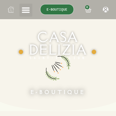
0
E-BOUTIQUE
CASA
DELIZIA
●
●
SAINT-ÉMILION
E-BOUTIQUE