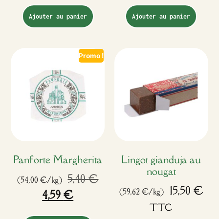
Ajouter au panier
Ajouter au panier
Promo !
Panforte Margherita
Lingot gianduja au
nougat
5,40
€
(54,00 €/kg)
15,50
€
(59,62 €/kg)
4,59
€
TTC