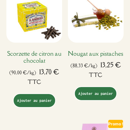
Scorzette de citron au
Nougat aux pistaches
chocolat
13,25
€
(88,33 €/kg)
13,70
€
(90,00 €/kg)
TTC
TTC
Ajouter au panier
Ajouter au panier
Promo !