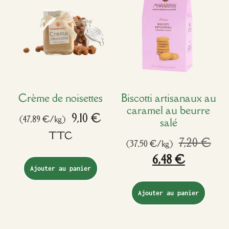
Crème de noisettes
Biscotti artisanaux au
caramel au beurre
9,10
€
(47,89 €/kg)
salé
TTC
7,20
€
(37,50 €/kg)
6,48
€
Ajouter au panier
Ajouter au panier