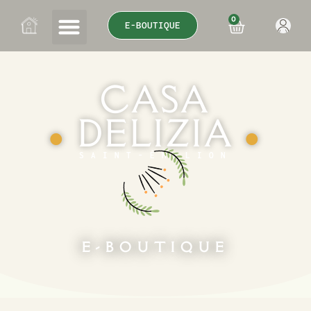
0
E-BOUTIQUE
CASA
DELIZIA
●
●
SAINT-ÉMILION
E-BOUTIQUE