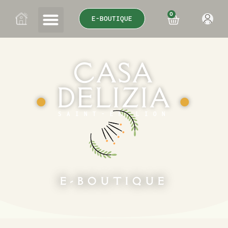
0
E-BOUTIQUE
CASA
DELIZIA
●
●
SAINT-ÉMILION
E-BOUTIQUE