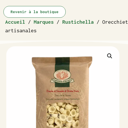
Revenir à la boutique
Accueil
/
Marques
/
Rustichella
/ Orecchiet
artisanales