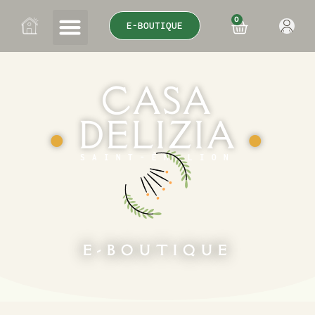
0
E-BOUTIQUE
CASA
DELIZIA
●
●
SAINT-ÉMILION
E-BOUTIQUE