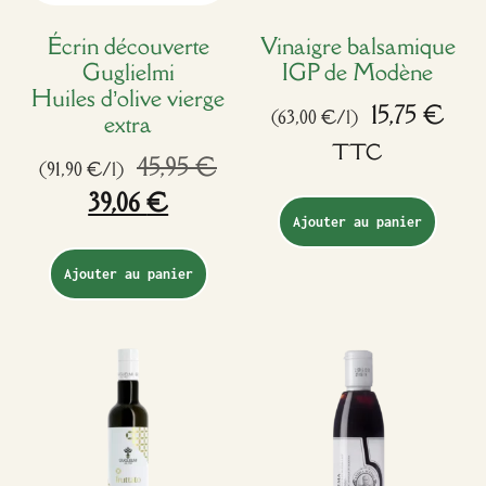
Écrin découverte
Vinaigre balsamique
Guglielmi
IGP de Modène
Huiles d’olive vierge
15,75
€
(63,00 €/l)
extra
TTC
45,95
€
(91,90 €/l)
39,06
€
Ajouter au panier
Ajouter au panier