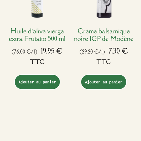
Huile d’olive vierge
Crème balsamique
extra Frutatto 500 ml
noire IGP de Modène
19,95
€
7,30
€
(76,00 €/l)
(29,20 €/l)
TTC
TTC
Ajouter au panier
Ajouter au panier