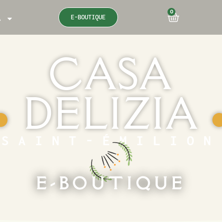
0
E-BOUTIQUE
A
CASA
DELIZIA
●
SAINT-ÉMILION
E-BOUTIQUE