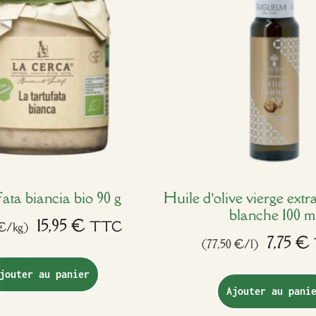
ata biancia bio 90 g
Huile d’olive vierge extra
blanche 100 m
15,95
€
TTC
 €/kg)
7,75
€
(77,50 €/l)
jouter au panier
Ajouter au pani