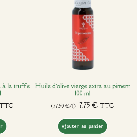
 à la truffe
Huile d’olive vierge extra au piment
l
100 ml
7,75
€
TTC
TTC
(77,50 €/l)
er
Ajouter au panier