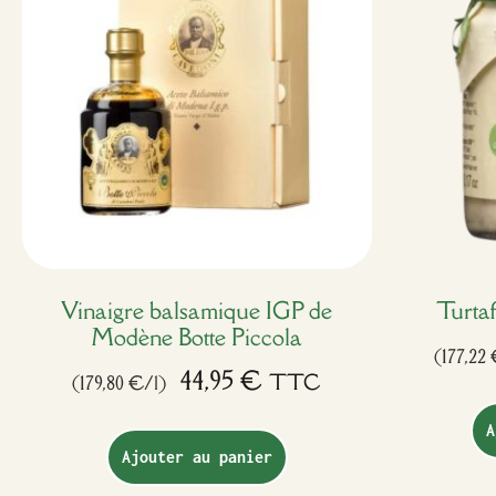
Vinaigre balsamique IGP de
Turtaf
Modène Botte Piccola
(177,22
44,95
€
TTC
(179,80 €/l)
A
Ajouter au panier