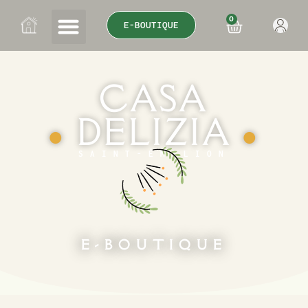
0
E-BOUTIQUE
CASA
DELIZIA
●
●
SAINT-ÉMILION
E-BOUTIQUE