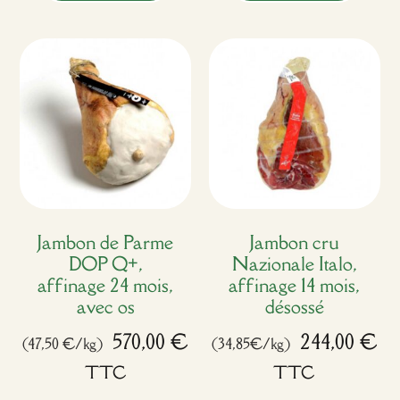
Jambon de Parme
Jambon cru
DOP Q+,
Nazionale Italo,
affinage 24 mois,
affinage 14 mois,
avec os
désossé
570,00
€
244,00
€
(47,50 €/kg)
(34,85€/kg)
TTC
TTC