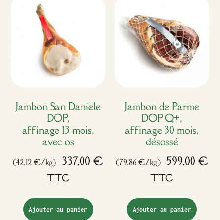
Jambon San Daniele
Jambon de Parme
DOP,
DOP Q+,
affinage 13 mois,
affinage 30 mois,
avec os
désossé
337,00
€
599,00
€
(42,12 €/kg)
(79,86 €/kg)
TTC
TTC
Ajouter au panier
Ajouter au panier