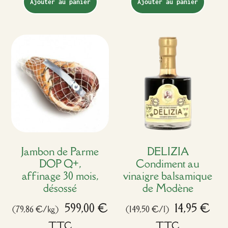
Ajouter au panier
Ajouter au panier
Jambon de Parme
DELIZIA
DOP Q+,
Condiment au
affinage 30 mois,
vinaigre balsamique
désossé
de Modène
599,00
€
14,95
€
(79,86 €/kg)
(149,50 €/l)
TTC
TTC