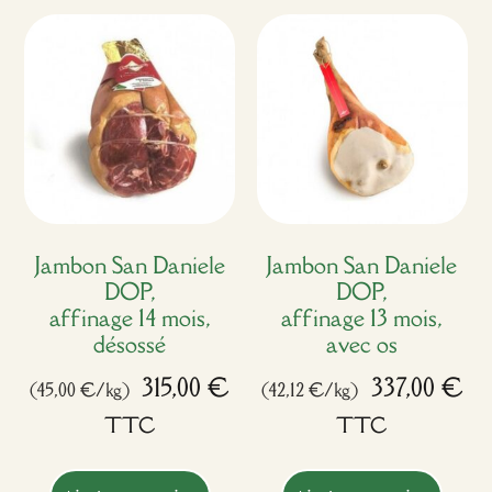
Jambon San Daniele
Jambon San Daniele
DOP,
DOP,
affinage 14 mois,
affinage 13 mois,
désossé
avec os
315,00
€
337,00
€
(45,00 €/kg)
(42,12 €/kg)
TTC
TTC