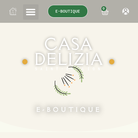
0
E-BOUTIQUE
CASA
DELIZIA
●
●
SAINT-ÉMILION
E-BOUTIQUE