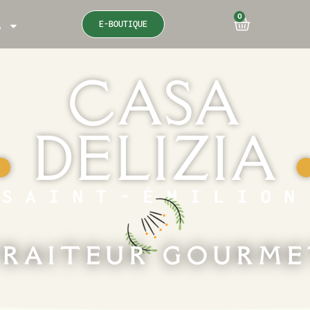
0
E-BOUTIQUE
A
CASA
DELIZIA
●
SAINT-ÉMILION
RAITEUR GOURM