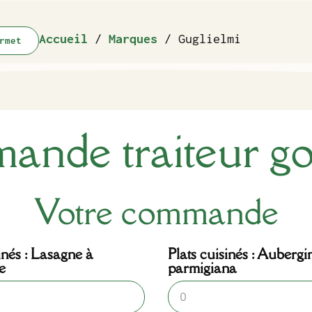
Accueil
/
Marques
/ Guglielmi
rmet
nde traiteur g
Votre commande
inés : Lasagne à
Plats cuisinés : Aubergi
e
parmigiana