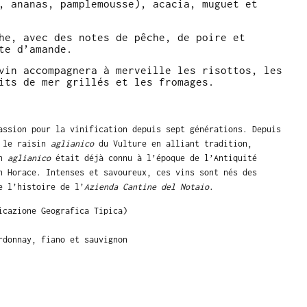
, ananas, pamplemousse), acacia, muguet et
he, avec des notes de pêche, de poire et
te d’amande.
vin accompagnera à merveille les risottos, les
its de mer grillés et les fromages.
assion pour la vinification depuis sept générations. Depuis
r le raisin
aglianico
du Vulture en alliant tradition,
in
aglianico
était déjà connu à l’époque de l’Antiquité
n Horace. Intenses et savoureux, ces vins sont nés des
e l’histoire de l’
Azienda Cantine del Notaio
.
icazione Geografica Tipica)
rdonnay, fiano et sauvignon