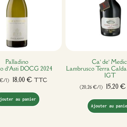
Palladino
Ca’ de’ Medic
o d’Asti DOCG 2024
Lambrusco Terra Calda 
IGT
18,00
€
TTC
 €/l)
15,20
€
(20,26 €/l)
jouter au panier
Ajouter au pani