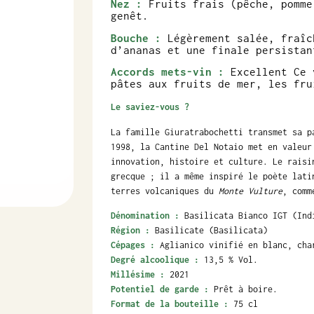
Nez :
Fruits frais (pêche, pomme
genêt.
Bouche :
Légèrement salée, fraîc
d’ananas et une finale persistan
Accords mets-vin :
Excellent Ce 
pâtes aux fruits de mer, les fru
Le saviez-vous ?
La famille Giuratrabochetti transmet sa p
1998, la Cantine Del Notaio met en valeu
innovation, histoire et culture. Le rais
grecque ; il a même inspiré le poète lati
terres volcaniques du
Monte Vulture
, comm
Dénomination :
Basilicata Bianco IGT (Ind
Région :
Basilicate (Basilicata)
Cépages :
Aglianico vinifié en blanc, cha
Degré alcoolique :
13,5 % Vol.
Millésime :
2021
Potentiel de garde :
Prêt à boire.
Format de la bouteille :
75 cl