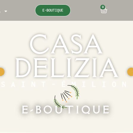
0
E-BOUTIQUE
A
CASA
DELIZIA
●
SAINT-ÉMILION
E-BOUTIQUE