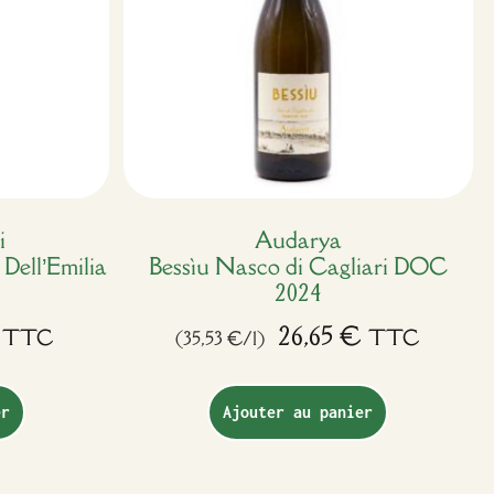
i
Audarya
Dell’Emilia
Bessìu Nasco di Cagliari DOC
2024
26,65
€
TTC
TTC
(35,53 €/l)
er
Ajouter au panier