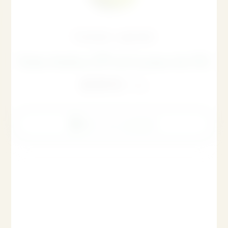
Traiteur gourmet
Soda Ambra 275 ml (caisse de 24)
60,00
€
TTC
Voir le produit
Rupture de stock