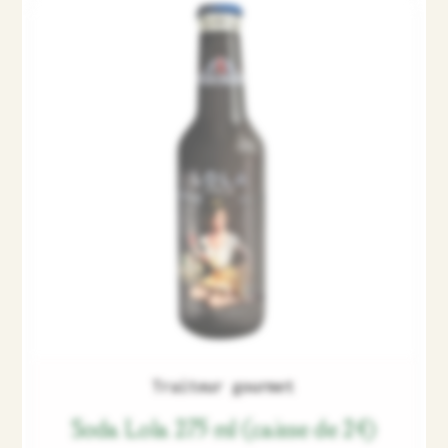
Traiteur gourmet
Soda Lola 275 ml (caisse de 24)