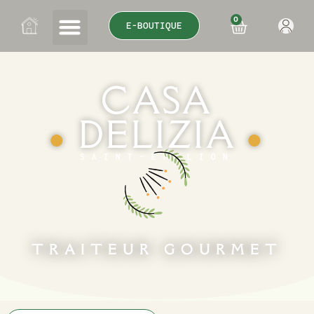
0
E-BOUTIQUE
CASA
DELIZIA
●
●
SAINT-ÉMILION
TRAITEUR GOURMET