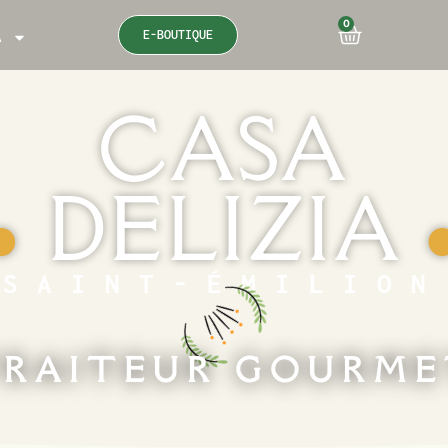
0
E-BOUTIQUE
A
CASA
DELIZIA
●
SAINT-ÉMILION
RAITEUR GOURM