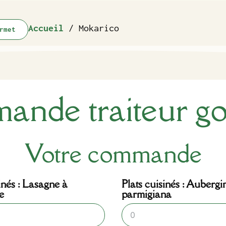
Accueil
/ Mokarico
rmet
nde traiteur g
Votre commande
inés : Lasagne à
Plats cuisinés : Aubergi
e
parmigiana