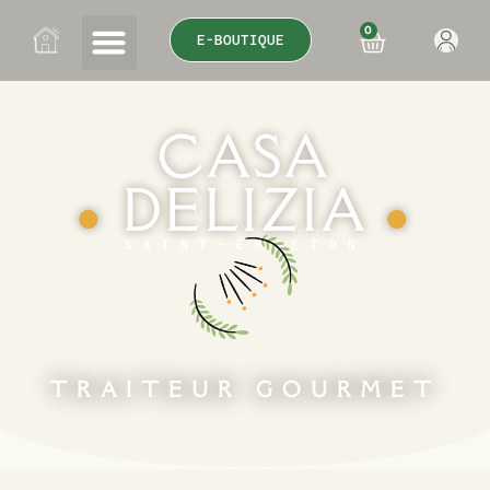
0
E-BOUTIQUE
CASA
DELIZIA
●
●
SAINT-ÉMILION
TRAITEUR GOURMET