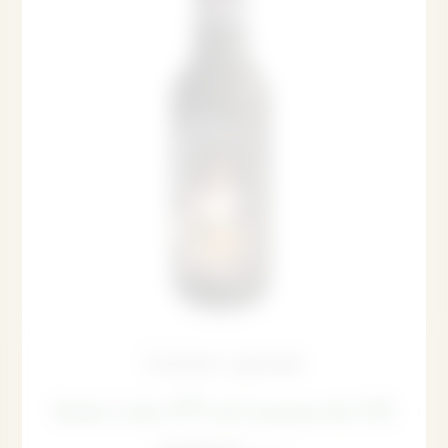
Traiteur gourmet
Soda Lola 275 ml (caisse de 24)
60,00
€
TTC