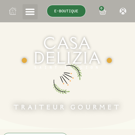
0
E-BOUTIQUE
CASA
DELIZIA
●
●
SAINT-ÉMILION
TRAITEUR GOURMET