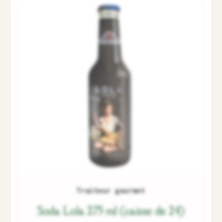
Traiteur gourmet
Soda Lola 275 ml (caisse de 24)