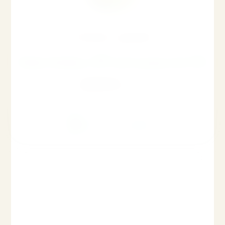
Traiteur gourmet
Soda Ambra 275 ml (caisse de 24)
60,00
€
TTC
Voir le produit
Rupture de stock