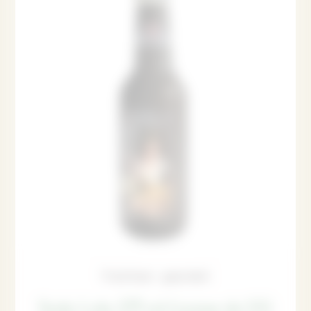
Traiteur gourmet
Soda Lola 275 ml (caisse de 24)