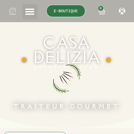
0
E-BOUTIQUE
CASA
DELIZIA
●
●
SAINT-ÉMILION
TRAITEUR GOURMET