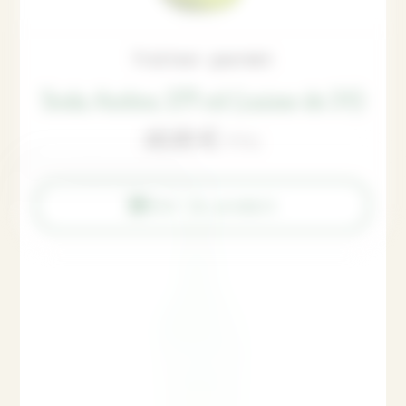
Traiteur gourmet
Soda Ambra 275 ml (caisse de 24)
60,00
€
TTC
Voir le produit
Rupture de stock