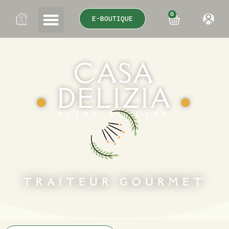
0
E-BOUTIQUE
CASA
DELIZIA
●
●
SAINT-ÉMILION
TRAITEUR GOURMET