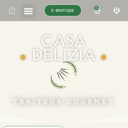
0
E-BOUTIQUE
CASA
DELIZIA
●
●
SAINT-ÉMILION
TRAITEUR GOURMET