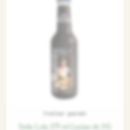
Traiteur gourmet
Soda Lola 275 ml (caisse de 24)