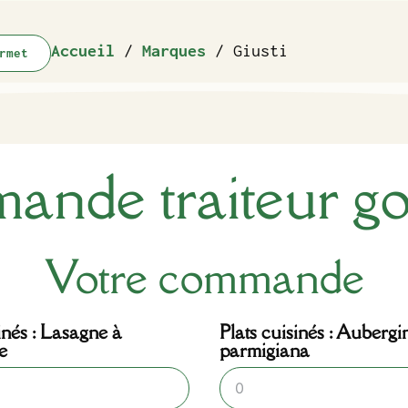
Accueil
/
Marques
/ Giusti
rmet
nde traiteur g
Votre commande
inés : Lasagne à
Plats cuisinés : Aubergi
e
parmigiana