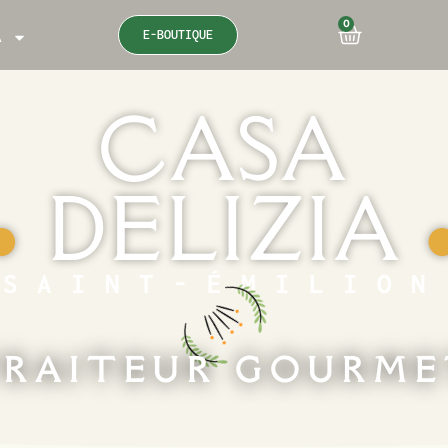
0
E-BOUTIQUE
A
CASA
DELIZIA
●
SAINT-ÉMILION
RAITEUR GOURM