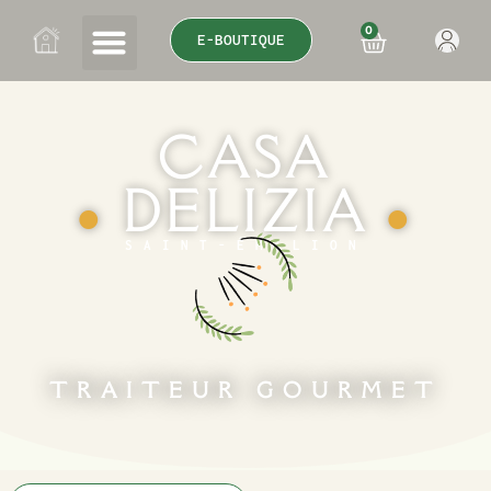
0
E-BOUTIQUE
CASA
DELIZIA
●
●
SAINT-ÉMILION
TRAITEUR GOURMET