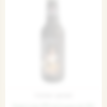
Traiteur gourmet
Soda Lola 275 ml (caisse de 24)