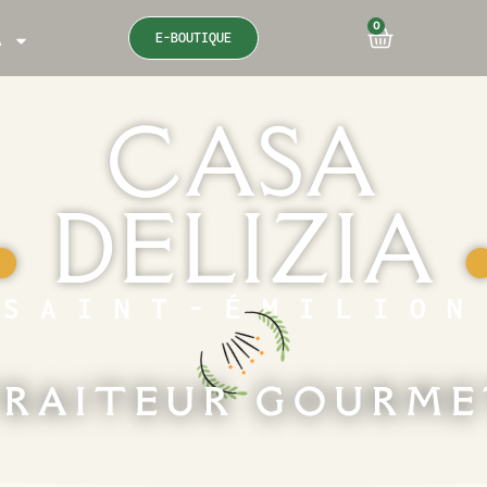
0
E-BOUTIQUE
A
CASA
DELIZIA
●
SAINT-ÉMILION
RAITEUR GOURM