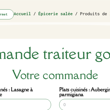
Accueil
/
Épicerie salée
/ Produits de 
rmet
nde traiteur g
Votre commande
inés : Lasagne à
Plats cuisinés : Aubergi
e
parmigiana