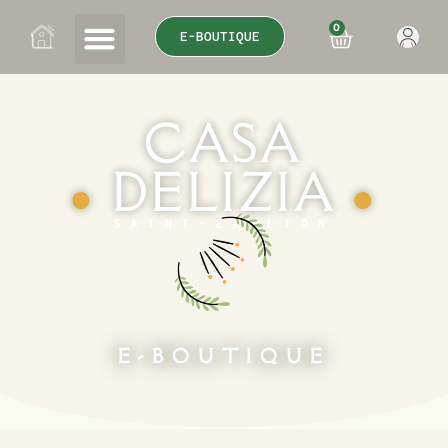
0
E-BOUTIQUE
CASA
DELIZIA
●
●
SAINT-ÉMILION
E-BOUTIQUE