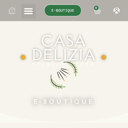
0
E-BOUTIQUE
CASA
DELIZIA
●
●
SAINT-ÉMILION
E-BOUTIQUE