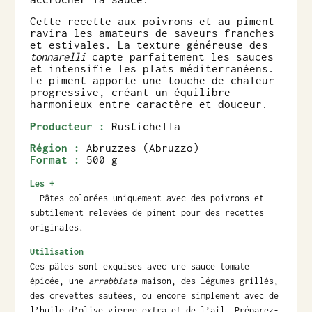
Cette recette aux poivrons et au piment
ravira les amateurs de saveurs franches
et estivales. La texture généreuse des
tonnarelli
capte parfaitement les sauces
et intensifie les plats méditerranéens.
Le piment apporte une touche de chaleur
progressive, créant un équilibre
harmonieux entre caractère et douceur.
Producteur :
Rustichella
Région :
Abruzzes (Abruzzo)
Format :
500 g
Les +
– Pâtes colorées uniquement avec des poivrons et
subtilement relevées de piment pour des recettes
originales.
Utilisation
Ces pâtes sont exquises avec une sauce tomate
épicée, une
arrabbiata
maison, des légumes grillés,
des crevettes sautées, ou encore simplement avec de
l’huile d’olive vierge extra et de l’ail. Préparez-