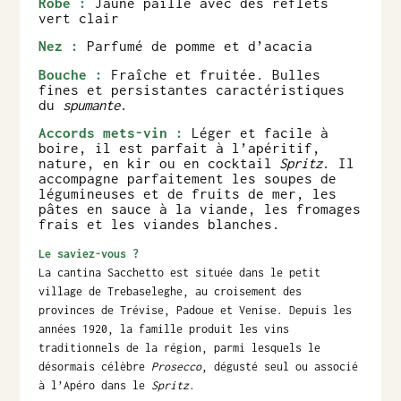
Robe :
Jaune paille avec des reflets
vert clair
Nez :
Parfumé de pomme et d’acacia
Bouche :
Fraîche et fruitée. Bulles
fines et persistantes caractéristiques
du
spumante
.
Accords mets-vin :
Léger et facile à
boire, il est parfait à l’apéritif,
nature, en kir ou en cocktail
Spritz
. Il
accompagne parfaitement les soupes de
légumineuses et de fruits de mer, les
pâtes en sauce à la viande, les fromages
frais et les viandes blanches.
Le saviez-vous ?
La cantina Sacchetto est située dans le petit
village de Trebaseleghe, au croisement des
provinces de Trévise, Padoue et Venise. Depuis les
années 1920, la famille produit les vins
traditionnels de la région, parmi lesquels le
désormais célèbre
Prosecco
, dégusté seul ou associé
à l’Apéro dans le
Spritz
.