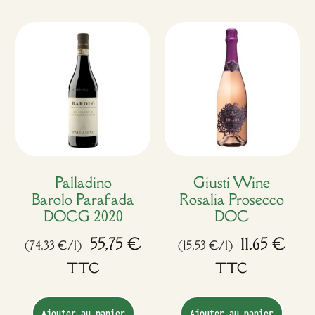
Palladino
Giusti Wine
Barolo Parafada
Rosalia Prosecco
DOCG 2020
DOC
55,75
€
11,65
€
(74,33 €/l)
(15,53 €/l)
TTC
TTC
Ajouter au panier
Ajouter au panier