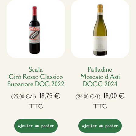
Scala
Palladino
Cirò Rosso Classico
Moscato d’Asti
Superiore DOC 2022
DOCG 2024
18,75
€
18,00
€
(25,00 €/l)
(24,00 €/l)
TTC
TTC
Ajouter au panier
Ajouter au panier