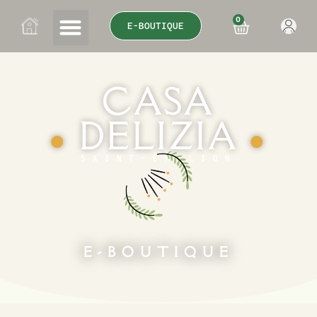
0
E-BOUTIQUE
CASA
DELIZIA
●
●
SAINT-ÉMILION
E-BOUTIQUE