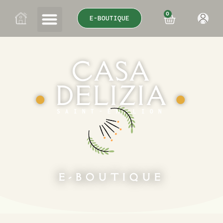
0
E-BOUTIQUE
CASA
DELIZIA
●
●
SAINT-ÉMILION
E-BOUTIQUE