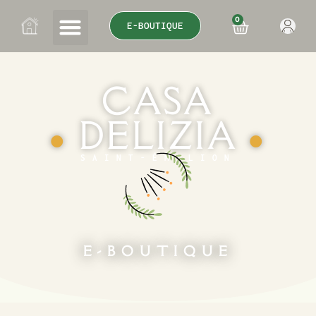
0
E-BOUTIQUE
CASA
DELIZIA
●
●
SAINT-ÉMILION
E-BOUTIQUE