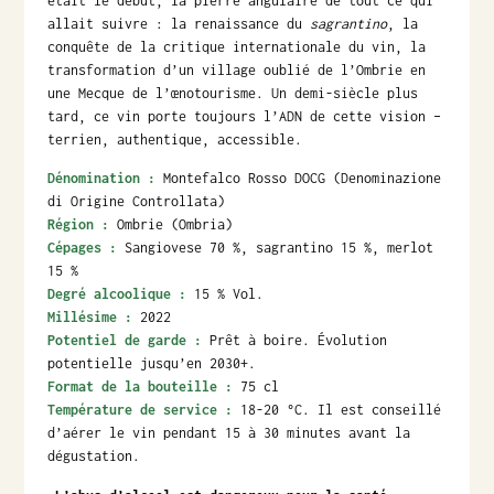
était le début, la pierre angulaire de tout ce qui
allait suivre : la renaissance du
sagrantino
, la
conquête de la critique internationale du vin, la
transformation d’un village oublié de l’Ombrie en
une Mecque de l’œnotourisme. Un demi-siècle plus
tard, ce vin porte toujours l’ADN de cette vision –
terrien, authentique, accessible.
Dénomination :
Montefalco Rosso DOCG (Denominazione
di Origine Controllata)
Région :
Ombrie (Ombria)
Cépages :
Sangiovese 70 %, sagrantino 15 %, merlot
15 %
Degré alcoolique :
15 % Vol.
Millésime :
2022
Potentiel de garde :
Prêt à boire. Évolution
potentielle jusqu’en 2030+.
Format de la bouteille :
75 cl
Température de service :
18-20 °C. Il est conseillé
d’aérer le vin pendant 15 à 30 minutes avant la
dégustation.