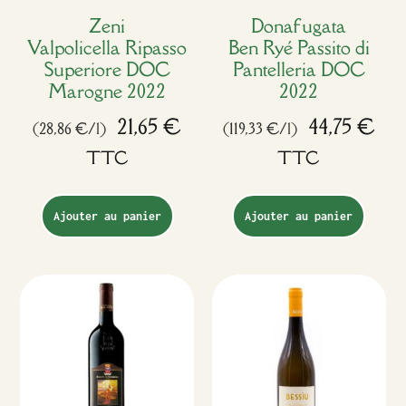
Zeni
Donafugata
Valpolicella Ripasso
Ben Ryé Passito di
Superiore DOC
Pantelleria DOC
Marogne 2022
2022
21,65
€
44,75
€
(28,86 €/l)
(119,33 €/l)
TTC
TTC
Ajouter au panier
Ajouter au panier