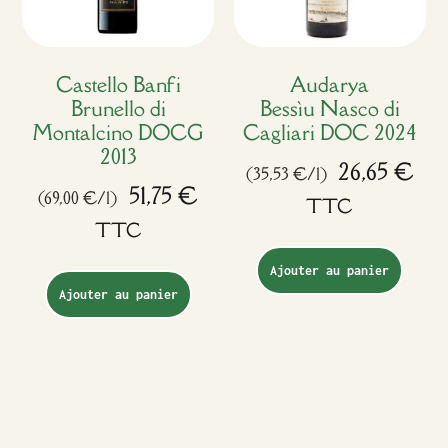
Castello Banfi
Audarya
Brunello di
Bessìu Nasco di
Montalcino DOCG
Cagliari DOC 2024
2013
26,65
€
(35,53 €/l)
51,75
€
(69,00 €/l)
TTC
TTC
Ajouter au panier
Ajouter au panier