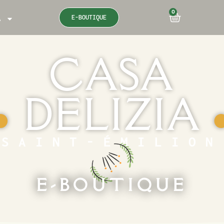
0
E-BOUTIQUE
A
CASA
DELIZIA
●
SAINT-ÉMILION
E-BOUTIQUE