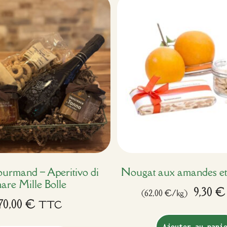
ourmand – Aperitivo di
Nougat aux amandes et 
are Mille Bolle
9,30
€
(62,00 €/kg)
70,00
€
TTC
Ajouter au pani