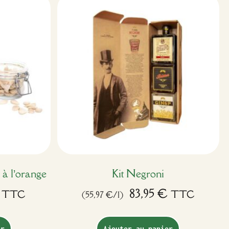
à l’orange
Kit Negroni
83,95
€
TTC
TTC
(55,97 €/l)
er
Ajouter au panier