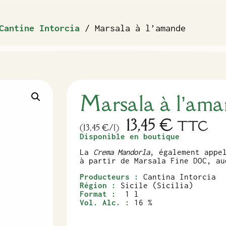
Cantine Intorcia
/ Marsala à l’amande
Marsala à l’am
13,45
€
TTC
(13,45 €/l)
Disponible en boutique
La
Crema Mandorla
, également appe
à partir de Marsala Fine DOC, au
Producteurs :
Cantina Intorcia
Région :
Sicile (Sicilia)
Format :
1 l
Vol. Alc. :
16 %