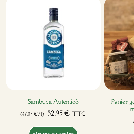
Sambuca Autenticò
Panier g
m
32,95
€
TTC
(47,07 €/l)
Ajouter au panier