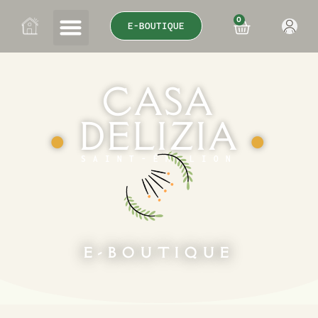
0
E-BOUTIQUE
CASA
DELIZIA
●
●
SAINT-ÉMILION
E-BOUTIQUE