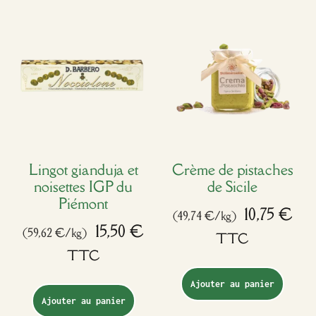
Lingot gianduja et
Crème de pistaches
noisettes IGP du
de Sicile
Piémont
10,75
€
(49,74 €/kg)
15,50
€
(59,62 €/kg)
TTC
TTC
Ajouter au panier
Ajouter au panier