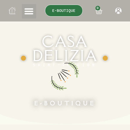
0
E-BOUTIQUE
CASA
DELIZIA
●
●
SAINT-ÉMILION
E-BOUTIQUE