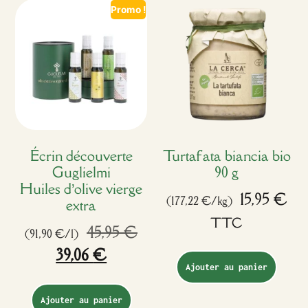
Promo !
Écrin découverte
Turtafata biancia bio
Guglielmi
90 g
Huiles d’olive vierge
15,95
€
(177,22 €/kg)
extra
TTC
45,95
€
(91,90 €/l)
39,06
€
Ajouter au panier
Ajouter au panier