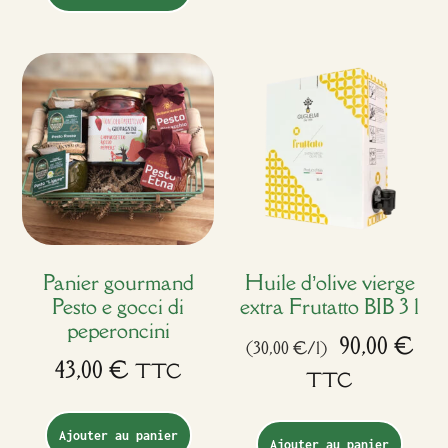
Panier gourmand
Huile d’olive vierge
Pesto e gocci di
extra Frutatto BIB 3 l
peperoncini
90,00
€
(30,00 €/l)
43,00
€
TTC
TTC
Ajouter au panier
Ajouter au panier