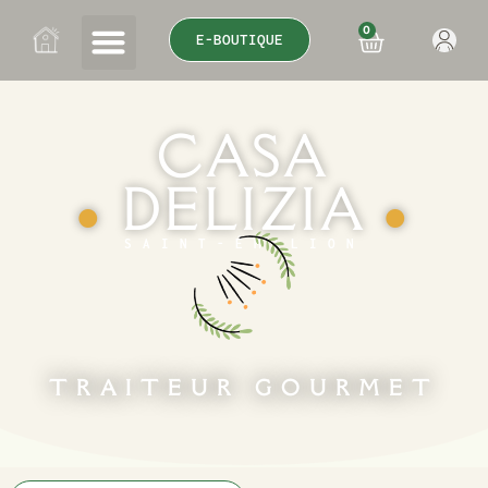
0
E-BOUTIQUE
CASA
DELIZIA
●
●
SAINT-ÉMILION
TRAITEUR GOURMET