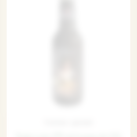
Traiteur gourmet
Soda Lola 275 ml (caisse de 24)